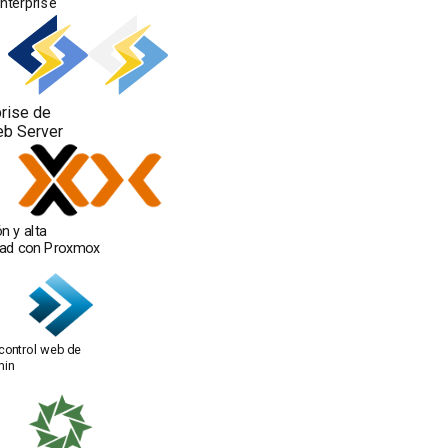
Enterprise
rise de
b Server
ón y alta
dad con Proxmox
control web de
min