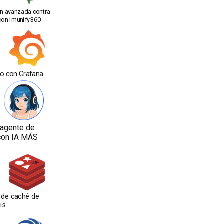
n avanzada contra
con Imunify360
o con Grafana
agente de
con IA MÁS
de caché de
is