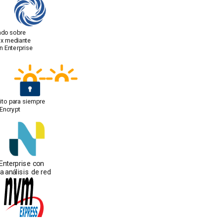
ndo sobre
ux mediante
n Enterprise
ito para siempre
 Encrypt
Enterprise con
a análisis de red